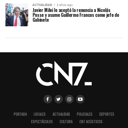
ACTUALIDAD
2 años ago
Javier Milei le aceptó la renuncia a Nicolás
Posse y asume Guillermo Francos como jefe de
Gabinete
PORTADA
LOCALES
ACTUALIDAD
POLICIALES
DEPORTES
ESPECTÁCULOS
CULTURA
CN7 ACÚSTICOS