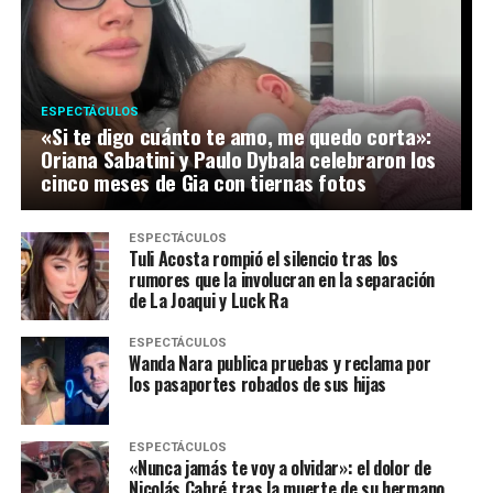
ESPECTÁCULOS
«Si te digo cuánto te amo, me quedo corta»:
Oriana Sabatini y Paulo Dybala celebraron los
cinco meses de Gia con tiernas fotos
ESPECTÁCULOS
Tuli Acosta rompió el silencio tras los
rumores que la involucran en la separación
de La Joaqui y Luck Ra
ESPECTÁCULOS
Wanda Nara publica pruebas y reclama por
los pasaportes robados de sus hijas
ESPECTÁCULOS
«Nunca jamás te voy a olvidar»: el dolor de
Nicolás Cabré tras la muerte de su hermano