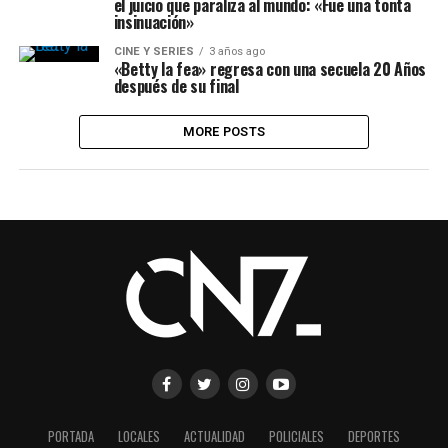
el juicio que paraliza al mundo: «Fue una tonta
insinuación»
CINE Y SERIES
3 años ago
«Betty la fea» regresa con una secuela 20 Años
después de su final
MORE POSTS
PORTADA
LOCALES
ACTUALIDAD
POLICIALES
DEPORTES