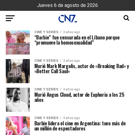
Jueves 6 de agosto de 2026
CINE Y SERIES
3 años ago
“Barbie” fue censurada en el Líbano porque
“promueve la homosexualidad”
CINE Y SERIES
3 años ago
Murió Mark Margolis, actor de «Breaking Bad» y
«Better Call Saul»
CINE Y SERIES
3 años ago
Murió Angus Cloud, actor de Euphoria a los 25
años
CINE Y SERIES
3 años ago
Barbie lidera el cine en Argentina: tuvo más de
un millón de espectadores