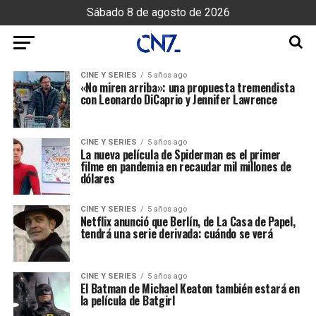
Sábado 8 de agosto de 2026
CINE Y SERIES
5 años ago
«No miren arriba»: una propuesta tremendista
con Leonardo DiCaprio y Jennifer Lawrence
CINE Y SERIES
5 años ago
La nueva película de Spiderman es el primer
filme en pandemia en recaudar mil millones de
dólares
CINE Y SERIES
5 años ago
Netflix anunció que Berlín, de La Casa de Papel,
tendrá una serie derivada: cuándo se verá
CINE Y SERIES
5 años ago
El Batman de Michael Keaton también estará en
la película de Batgirl