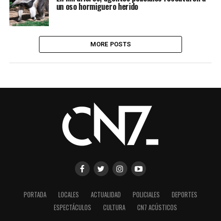
un oso hormiguero herido
MORE POSTS
PORTADA
LOCALES
ACTUALIDAD
POLICIALES
DEPORTES
ESPECTÁCULOS
CULTURA
CN7 ACÚSTICOS