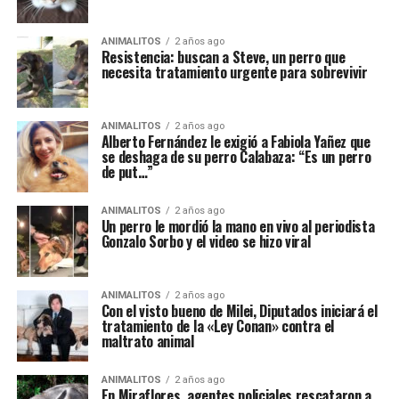
ANIMALITOS
2 años ago
Resistencia: buscan a Steve, un perro que
necesita tratamiento urgente para sobrevivir
ANIMALITOS
2 años ago
Alberto Fernández le exigió a Fabiola Yañez que
se deshaga de su perro Calabaza: “Es un perro
de put…”
ANIMALITOS
2 años ago
Un perro le mordió la mano en vivo al periodista
Gonzalo Sorbo y el video se hizo viral
ANIMALITOS
2 años ago
Con el visto bueno de Milei, Diputados iniciará el
tratamiento de la «Ley Conan» contra el
maltrato animal
ANIMALITOS
2 años ago
En Miraflores, agentes policiales rescataron a