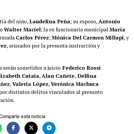
tía del niño,
Laudelina Peña
; su esposo,
Antonio
io
Walter Maciel
; la ex funcionaria municipal
María
 Armada
Carlos Pérez
;
Mónica Del Carmen Millapi
, y
rez
, acusados por la presunta sustracción y
la serán sometidos a juicio
Federico Rossi
izabeth Cutaia
,
Alan Cañete
,
Delfina
úñez
,
Valeria López
,
Verónica Machuca
por distintos delitos vinculados al presunto
ación.
Comparte esta noticia