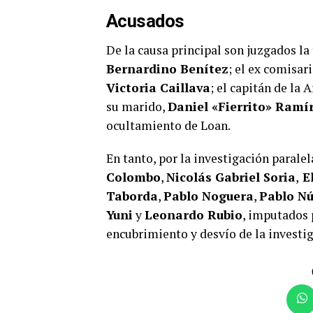
Acusados
De la causa principal son juzgados la 
Bernardino Benítez
; el ex comisar
Victoria Caillava
; el capitán de la
su marido,
Daniel «Fierrito» Ramí
ocultamiento de Loan.
En tanto, por la investigación parale
Colombo
,
Nicolás Gabriel Soria
,
El
Taborda
,
Pablo Noguera
,
Pablo N
Yuni
y
Leonardo Rubio
, imputados 
encubrimiento y desvío de la investig