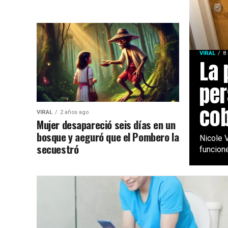
VIRAL
8
La 
per
cob
VIRAL
2 años ago
Mujer desapareció seis días en un
bosque y aeguró que el Pombero la
Nicole V
secuestró
funcione