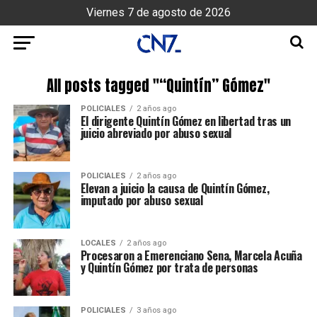
Viernes 7 de agosto de 2026
All posts tagged "“Quintín” Gómez"
POLICIALES
2 años ago
El dirigente Quintín Gómez en libertad tras un
juicio abreviado por abuso sexual
POLICIALES
2 años ago
Elevan a juicio la causa de Quintín Gómez,
imputado por abuso sexual
LOCALES
2 años ago
Procesaron a Emerenciano Sena, Marcela Acuña
y Quintín Gómez por trata de personas
POLICIALES
3 años ago