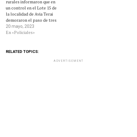
rurales informaron que en
un control en el Lote 15 de
la localidad de Avia Terai
demoraron el paso de tres
personas que “portaban
20 mayo, 2023
escopetas y un animal”.
En «Policiales»
Según precisaron, los tres
hombres de 26, 30 y 46 años
llevaban en su poder dos
RELATED TOPICS:
armas de fuego,…
ADVERTISEMENT