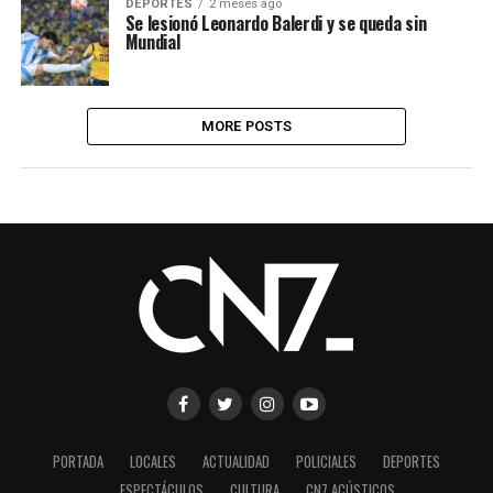
DEPORTES
2 meses ago
Se lesionó Leonardo Balerdi y se queda sin
Mundial
MORE POSTS
PORTADA
LOCALES
ACTUALIDAD
POLICIALES
DEPORTES
ESPECTÁCULOS
CULTURA
CN7 ACÚSTICOS