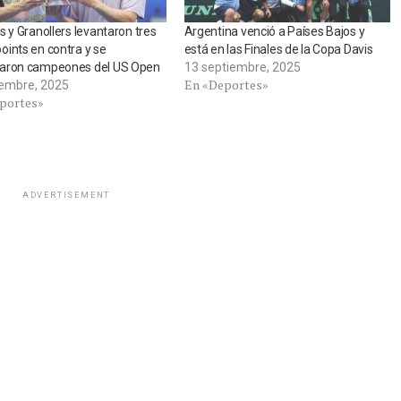
s y Granollers levantaron tres
Argentina venció a Países Bajos y
ints en contra y se
está en las Finales de la Copa Davis
aron campeones del US Open
13 septiembre, 2025
En «Deportes»
iembre, 2025
portes»
ADVERTISEMENT