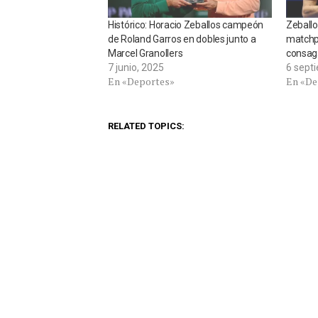
Histórico: Horacio Zeballos campeón
Zeballo
de Roland Garros en dobles junto a
matchpo
Marcel Granollers
consag
7 junio, 2025
6 sept
En «Deportes»
En «De
RELATED TOPICS: