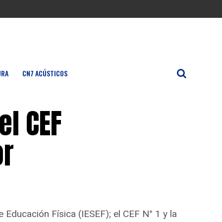
URA
CN7 ACÚSTICOS
el CEF
or
e Educación Física (IESEF); el CEF N° 1 y la