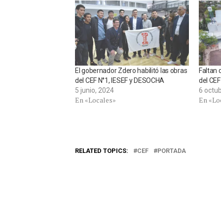
El gobernador Zdero habilitó las obras
Faltan 
del CEF N°1, IESEF y DESOCHA
del CEF
5 junio, 2024
6 octu
En «Locales»
En «Lo
RELATED TOPICS:
CEF
PORTADA