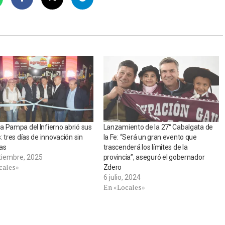
 Pampa del Infierno abrió sus
Lanzamiento de la 27° Cabalgata de
: tres días de innovación sin
la Fe: “Será un gran evento que
as
trascenderá los límites de la
tiembre, 2025
provincia”, aseguró el gobernador
cales»
Zdero
6 julio, 2024
En «Locales»