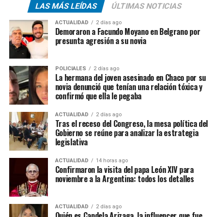
LAS MÁS LEÍDAS
ÚLTIMAS NOTICIAS
ACTUALIDAD
2 días ago
Demoraron a Facundo Moyano en Belgrano por
presunta agresión a su novia
POLICIALES
2 días ago
La hermana del joven asesinado en Chaco por su
novia denunció que tenían una relación tóxica y
confirmó que ella le pegaba
ACTUALIDAD
2 días ago
Tras el receso del Congreso, la mesa política del
Gobierno se reúne para analizar la estrategia
legislativa
ACTUALIDAD
14 horas ago
Confirmaron la visita del papa León XIV para
noviembre a la Argentina: todos los detalles
ACTUALIDAD
2 días ago
Quién es Candela Arizaga, la influencer que fue