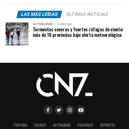
LAS MÁS LEÍDAS
ÚLTIMAS NOTICIAS
ACTUALIDAD
2 días ago
Tormentas severas y fuertes ráfagas de viento:
más de 10 provincias bajo alerta meteorológica
PORTADA
LOCALES
ACTUALIDAD
POLICIALES
DEPORTES