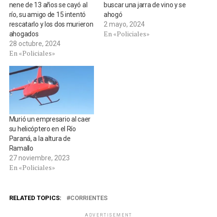
nene de 13 años se cayó al
buscar una jarra de vino y se
río, su amigo de 15 intentó
ahogó
rescatarlo y los dos murieron
2 mayo, 2024
En «Policiales»
ahogados
28 octubre, 2024
En «Policiales»
Murió un empresario al caer
su helicóptero en el Río
Paraná, a la altura de
Ramallo
27 noviembre, 2023
En «Policiales»
RELATED TOPICS:
CORRIENTES
ADVERTISEMENT