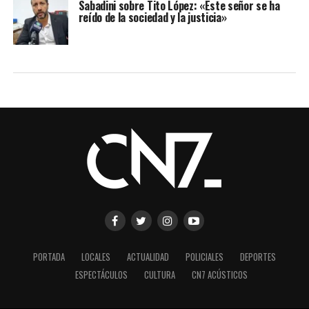
Sabadini sobre Tito López: «Este señor se ha
reído de la sociedad y la justicia»
PORTADA
LOCALES
ACTUALIDAD
POLICIALES
DEPORTES
ESPECTÁCULOS
CULTURA
CN7 ACÚSTICOS