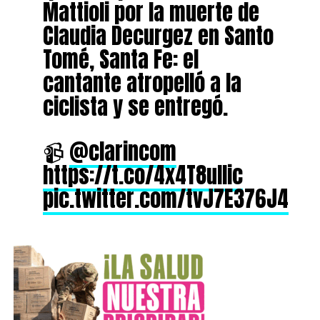
Mattioli por la muerte de
Claudia Decurgez en Santo
Tomé, Santa Fe: el
cantante atropelló a la
ciclista y se entregó.
📹
@clarincom
https://t.co/4x4T8ulIic
pic.twitter.com/tvJ7E376J4