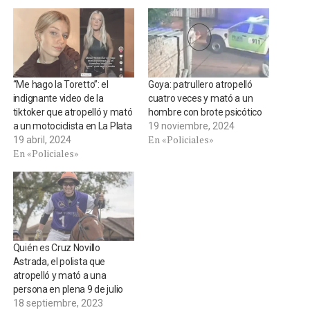
“Me hago la Toretto”: el
Goya: patrullero atropelló
indignante video de la
cuatro veces y mató a un
tiktoker que atropelló y mató
hombre con brote psicótico
a un motociclista en La Plata
19 noviembre, 2024
En «Policiales»
19 abril, 2024
En «Policiales»
Quién es Cruz Novillo
Astrada, el polista que
atropelló y mató a una
persona en plena 9 de julio
18 septiembre, 2023