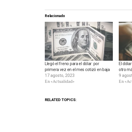
Relacionado
Llegó el freno para el dólar: por
El dóla
primera vez en el mes cotizó en baja
otro má
17 agosto, 2023
9 agos
En «Actualidad»
En «Ac
RELATED TOPICS: