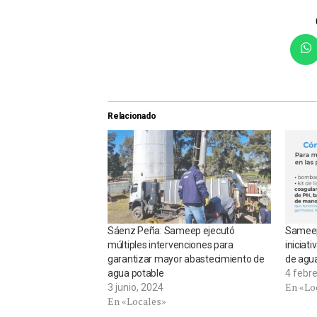
Relacionado
Sáenz Peña: Sameep ejecutó
Sameep
múltiples intervenciones para
iniciati
garantizar mayor abastecimiento de
de agu
agua potable
4 febr
En «Lo
3 junio, 2024
En «Locales»