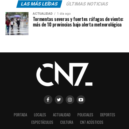
LAS MÁS LEÍDAS
ÚLTIMAS NOTICIAS
ACTUALIDAD
1 día ago
Tormentas severas y fuertes ráfagas de viento:
más de 10 provincias bajo alerta meteorológica
PORTADA
LOCALES
ACTUALIDAD
POLICIALES
DEPORTES
ESPECTÁCULOS
CULTURA
CN7 ACÚSTICOS