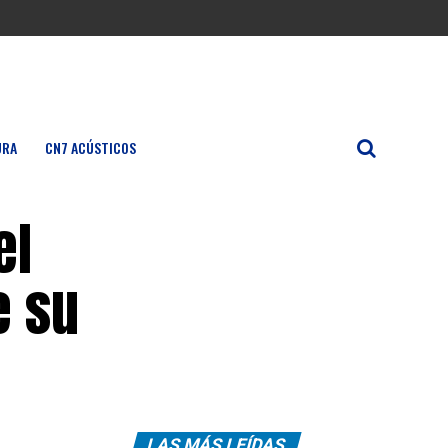
URA
CN7 ACÚSTICOS
el
e su
LAS MÁS LEÍDAS