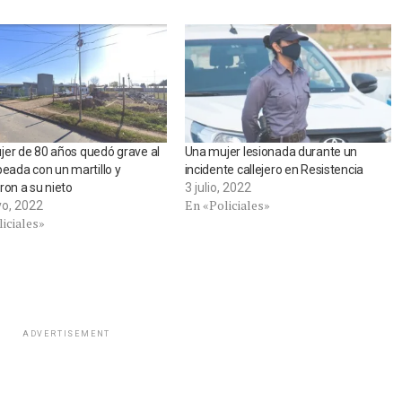
er de 80 años quedó grave al
Una mujer lesionada durante un
peada con un martillo y
incidente callejero en Resistencia
ron a su nieto
3 julio, 2022
En «Policiales»
o, 2022
iciales»
ADVERTISEMENT