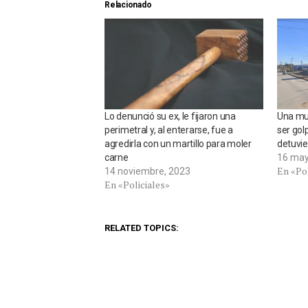
Relacionado
Lo denunció su ex, le fijaron una
Una muj
perimetral y, al enterarse, fue a
ser gol
agredirla con un martillo para moler
detuvie
carne
16 may
En «Pol
14 noviembre, 2023
En «Policiales»
RELATED TOPICS: