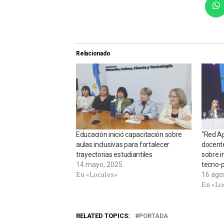
Relacionado
Educación inició capacitación sobre
“Red A
aulas inclusivas para fortalecer
docent
trayectorias estudiantiles
sobre in
14 mayo, 2025
tecno-
En «Locales»
16 ago
En «Lo
RELATED TOPICS:
PORTADA