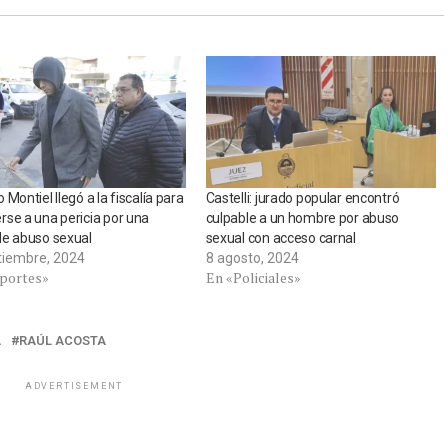
 Montiel llegó a la fiscalía para
Castelli: jurado popular encontró
se a una pericia por una
culpable a un hombre por abuso
de abuso sexual
sexual con acceso carnal
tiembre, 2024
8 agosto, 2024
portes»
En «Policiales»
A
RAÚL ACOSTA
ADVERTISEMENT