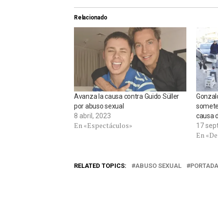
Relacionado
Avanza la causa contra Guido Süller
Gonzalo
por abuso sexual
someter
8 abril, 2023
causa 
En «Espectáculos»
17 sep
En «De
RELATED TOPICS:
ABUSO SEXUAL
PORTAD