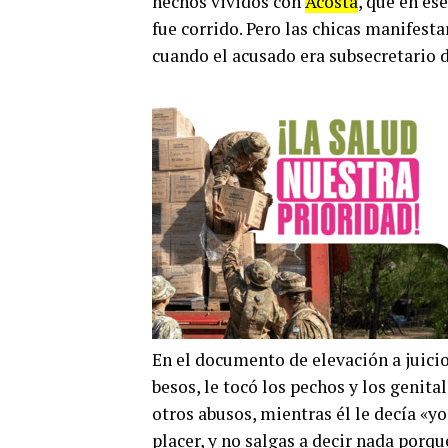
hechos vividos con
Acosta
, que en e
fue corrido. Pero las chicas manifesta
cuando el acusado era subsecretario 
En el documento de elevación a juici
besos, le tocó los pechos y los genital
otros abusos, mientras él le decía «y
placer, y no salgas a decir nada porque