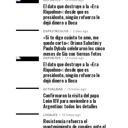
DEPORTES
14 horas ago
El dato que destruye a la «Era
Riquelme»: desde que es
presidente, ningún refuerzo le
dejó dinero a Boca
ESPECTÁCULOS
2 días ago
«Si te digo cuánto te amo, me
quedo corta»: Oriana Sabatini y
Paulo Dybala celebraron los cinco
meses de Gia con tiernas fotos
DEPORTES
14 horas ago
El dato que destruye a la «Era
Riquelme»: desde que es
presidente, ningún refuerzo le
dejó dinero a Boca
ACTUALIDAD
15 horas ago
Confirmaron la visita del papa
León XIV para noviembre a la
Argentina: todos los detalles
LOCALES
16 horas ago
Resistencia refuerza el
mantenimiento de canales ante el