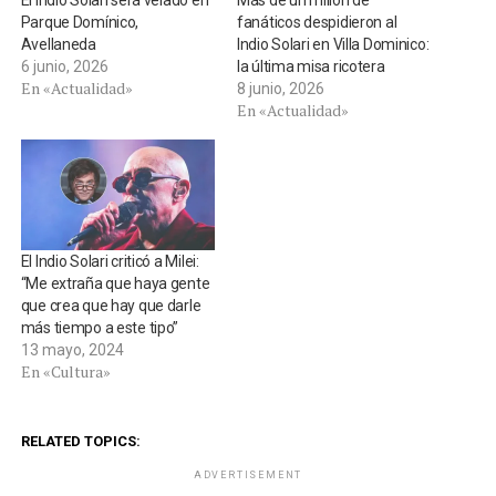
El Indio Solari será velado en
Más de un millón de
Parque Domínico,
fanáticos despidieron al
Avellaneda
Indio Solari en Villa Dominico:
6 junio, 2026
la última misa ricotera
En «Actualidad»
8 junio, 2026
En «Actualidad»
El Indio Solari criticó a Milei:
“Me extraña que haya gente
que crea que hay que darle
más tiempo a este tipo”
13 mayo, 2024
En «Cultura»
RELATED TOPICS:
ADVERTISEMENT