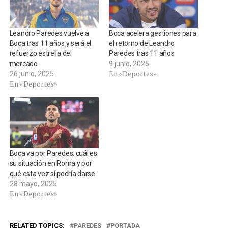
Leandro Paredes vuelve a
Boca acelera gestiones para
Boca tras 11 años y será el
el retorno de Leandro
refuerzo estrella del
Paredes tras 11 años
mercado
9 junio, 2025
En «Deportes»
26 junio, 2025
En «Deportes»
Boca va por Paredes: cuál es
su situación en Roma y por
qué esta vez sí podría darse
28 mayo, 2025
En «Deportes»
RELATED TOPICS:
PAREDES
PORTADA