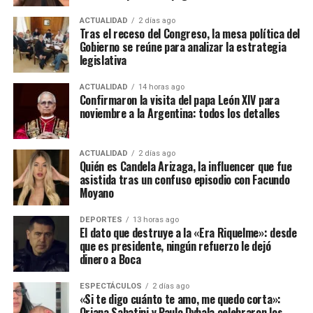
ACTUALIDAD
2 días ago
Tras el receso del Congreso, la mesa política del
Gobierno se reúne para analizar la estrategia
legislativa
ACTUALIDAD
14 horas ago
Confirmaron la visita del papa León XIV para
noviembre a la Argentina: todos los detalles
ACTUALIDAD
2 días ago
Quién es Candela Arizaga, la influencer que fue
asistida tras un confuso episodio con Facundo
Moyano
DEPORTES
13 horas ago
El dato que destruye a la «Era Riquelme»: desde
que es presidente, ningún refuerzo le dejó
dinero a Boca
ESPECTÁCULOS
2 días ago
«Si te digo cuánto te amo, me quedo corta»:
Oriana Sabatini y Paulo Dybala celebraron los