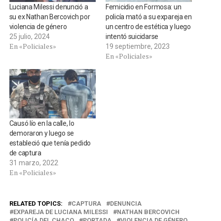
Luciana Milessi denunció a
Femicidio en Formosa: un
su ex Nathan Bercovich por
policía mató a su expareja en
violencia de género
un centro de estética y luego
25 julio, 2024
intentó suicidarse
En «Policiales»
19 septiembre, 2023
En «Policiales»
Causó lío en la calle, lo
demoraron y luego se
estableció que tenía pedido
de captura
31 marzo, 2022
En «Policiales»
RELATED TOPICS:
CAPTURA
DENUNCIA
EXPAREJA DE LUCIANA MILESSI
NATHAN BERCOVICH
POLICÍA DEL CHACO
PORTADA
VIOLENCIA DE GÉNERO