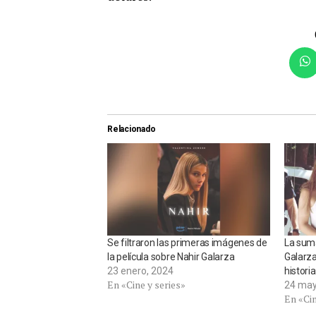
Relacionado
Se filtraron las primeras imágenes de
La suma
la película sobre Nahir Galarza
Galarza
23 enero, 2024
historia
En «Cine y series»
24 may
En «Cin