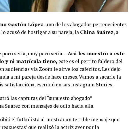
rmo Gastón López
, uno de los abogados pertenecientes
 lo acusó de hostigar a su pareja, la
China Suárez
, a
e poco seria, muy poco seria…
Acá les muestro a este
o y ni matrícula tiene,
este es el perrito faldero del
n audiencias vía Zoom le sirve los cafecitos. Les dejo
anda a mi pareja desde hace meses. Vamos a sacarle la
s satisfacción», escribió en sus Instagram Stories.
stró las capturas del “supuesto abogado”
na Suárez con mensajes de odio hacia ella.
cribió el futbolista al mostrar un terrible mensaje que
 respuestas’ que realizó la actriz ayer por la