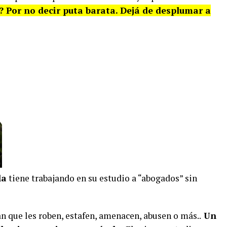
? Por no decir puta barata. Dejá de desplumar a
la
tiene trabajando en su estudio a “abogados” sin
n que les roben, estafen, amenacen, abusen o más..
Un