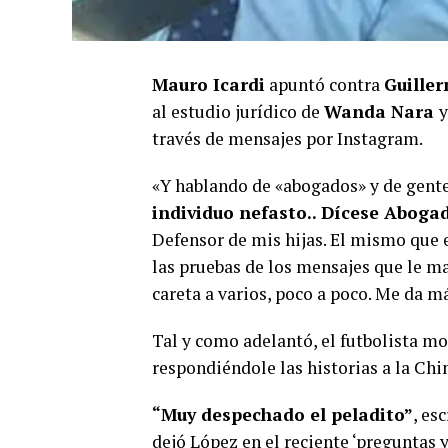
Mauro Icardi
apuntó contra
Guille
al estudio jurídico de
Wanda Nara
y
través de mensajes por Instagram.
«Y hablando de «abogados» y de gent
individuo nefasto.. Dícese Abogad
Defensor de mis hijas. El mismo que e
las pruebas de los mensajes que le m
careta a varios, poco a poco. Me da má
Tal y como adelantó, el futbolista mo
respondiéndole las historias a la Chi
“Muy despechado el peladito”
, es
dejó López en el reciente ‘preguntas y