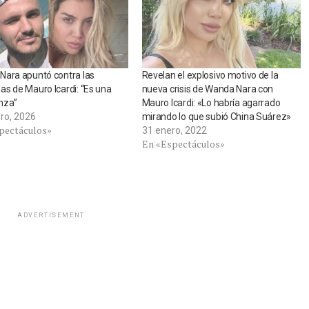
Nara apuntó contra las
Revelan el explosivo motivo de la
s de Mauro Icardi: “Es una
nueva crisis de Wanda Nara con
nza”
Mauro Icardi: «Lo habría agarrado
ero, 2026
mirando lo que subió China Suárez»
pectáculos»
31 enero, 2022
En «Espectáculos»
ADVERTISEMENT