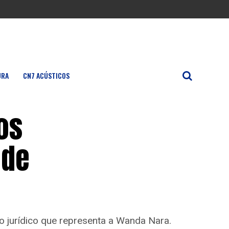
URA
CN7 ACÚSTICOS
os
 de
io jurídico que representa a Wanda Nara.