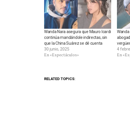
Wanda Nara asegura que Mauro Icardi
Wanda 
continúa mandándole indirectas, sin
abogada
que la China Suárez se dé cuenta
vergüe
30 junio, 2025
4 febr
En «Espectáculos»
En «Es
RELATED TOPICS: