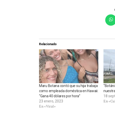
Relacionado
Maru Botana contó que su hija trabaja
“Botán
como empleada doméstica en Hawaii:
nuestra
“Gana 40 dólares por hora”
18 sep
En «Cu
23 enero, 2023
En «Viral»