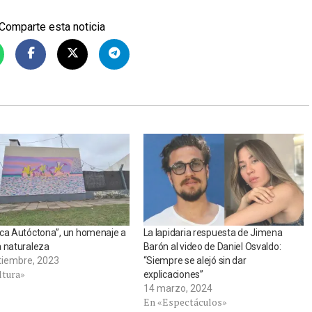
Comparte esta noticia
ica Autóctona”, un homenaje a
La lapidaria respuesta de Jimena
 naturaleza
Barón al video de Daniel Osvaldo:
tiembre, 2023
“Siempre se alejó sin dar
ltura»
explicaciones”
14 marzo, 2024
En «Espectáculos»