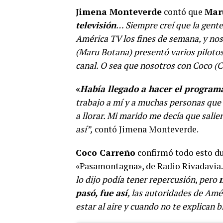
Jimena Monteverde
contó que
Mar
televisión
… Siempre creí que la gent
América TV los fines de semana, y nos 
(Maru Botana) presentó varios pilotos
canal. O sea que nosotros con Coco (
«
Había llegado a hacer el program
trabajo a mí y a muchas personas que
a llorar. Mi marido me decía que salie
así”,
contó Jimena Monteverde.
Coco Carreño
confirmó todo esto du
«Pasamontagna», de Radio Rivadavia.
lo dijo podía tener repercusión, pero
pasó, fue así
, las autoridades de Am
estar al aire y cuando no te explican b