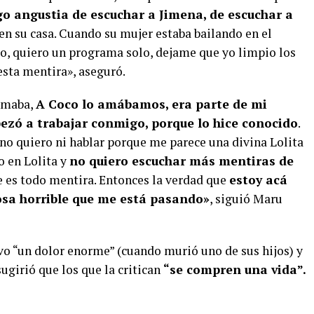
o angustia de escuchar a Jimena, de escuchar a
en su casa. Cuando su mujer estaba bailando en el
io, quiero un programa solo, dejame que yo limpio los
esta mentira», aseguró.
 amaba,
A Coco lo amábamos, era parte de mi
ezó a trabajar conmigo, porque lo hice conocido
.
e no quiero ni hablar porque me parece una divina Lolita
o en Lolita y
no quiero escuchar más mentiras de
que es todo mentira. Entonces la verdad que
estoy acá
osa horrible que me está pasando»
, siguió Maru
vo “un dolor enorme” (cuando murió uno de sus hijos) y
ugirió que los que la critican
“se compren una vida”.