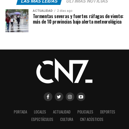
LAS MÁS LEÍDAS
ÚLTIMAS NOTICIAS
ACTUALIDAD
2 días ago
Tormentas severas y fuertes ráfagas de viento:
más de 10 provincias bajo alerta meteorológica
PORTADA
LOCALES
ACTUALIDAD
POLICIALES
DEPORTES
ESPECTÁCULOS
CULTURA
CN7 ACÚSTICOS