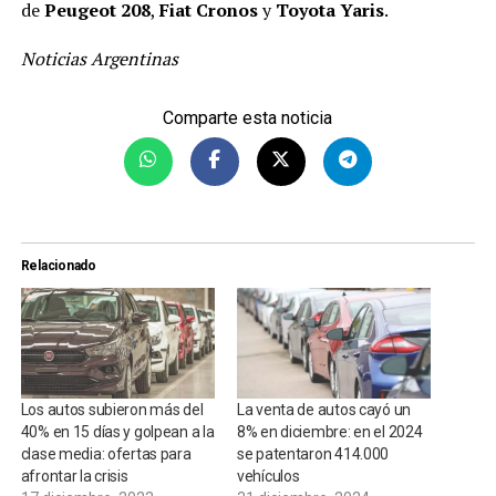
de
Peugeot 208
,
Fiat Cronos
y
Toyota Yaris
.
Noticias Argentinas
Comparte esta noticia
Relacionado
Los autos subieron más del
La venta de autos cayó un
40% en 15 días y golpean a la
8% en diciembre: en el 2024
clase media: ofertas para
se patentaron 414.000
afrontar la crisis
vehículos