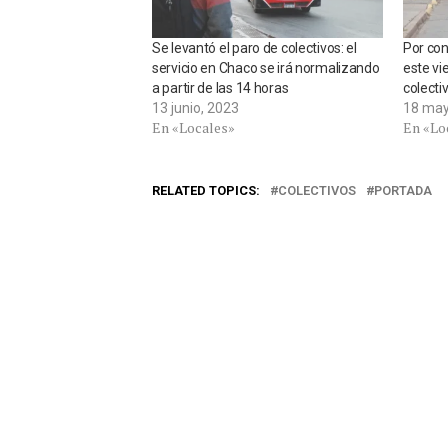
Se levantó el paro de colectivos: el
Por con
servicio en Chaco se irá normalizando
este vi
a partir de las 14 horas
colecti
13 junio, 2023
18 may
En «Locales»
En «Lo
RELATED TOPICS:
COLECTIVOS
PORTADA