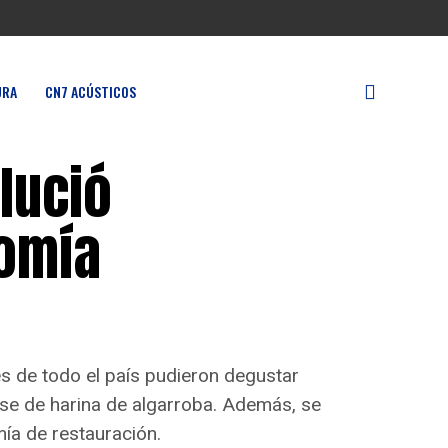
URA
CN7 ACÚSTICOS
lució
omía
es de todo el país pudieron degustar
ase de harina de algarroba. Además, se
ía de restauración.