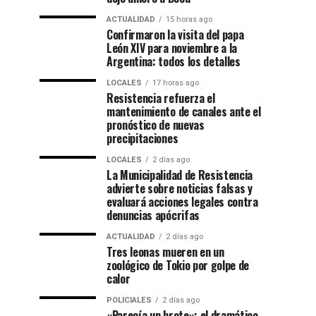
ACTUALIDAD
15 horas ago
Confirmaron la visita del papa
León XIV para noviembre a la
Argentina: todos los detalles
LOCALES
17 horas ago
Resistencia refuerza el
mantenimiento de canales ante el
pronóstico de nuevas
precipitaciones
LOCALES
2 días ago
La Municipalidad de Resistencia
advierte sobre noticias falsas y
evaluará acciones legales contra
denuncias apócrifas
ACTUALIDAD
2 días ago
Tres leonas mueren en un
zoológico de Tokio por golpe de
calor
POLICIALES
2 días ago
«Parecía un brote»: el dramático