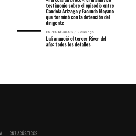
testimonio sobre el episodio entre
Candela Arizaga y Facundo Moyano
que terminó con la detención del
dirigente
ESPECTÁCULOS
2 días ago
Lali anunció el tercer River del
año: todos los detalles
A
CN7 ACÚSTICOS