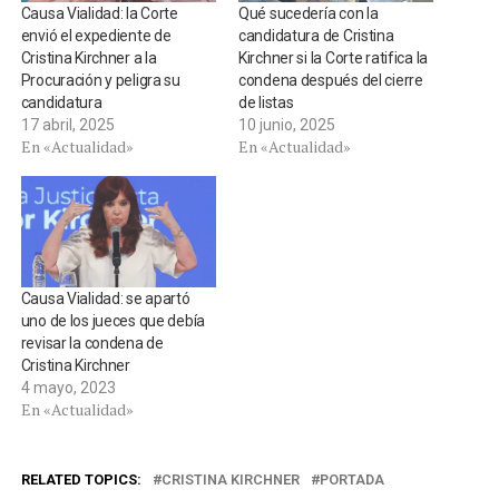
Causa Vialidad: la Corte
Qué sucedería con la
envió el expediente de
candidatura de Cristina
Cristina Kirchner a la
Kirchner si la Corte ratifica la
Procuración y peligra su
condena después del cierre
candidatura
de listas
17 abril, 2025
10 junio, 2025
En «Actualidad»
En «Actualidad»
Causa Vialidad: se apartó
uno de los jueces que debía
revisar la condena de
Cristina Kirchner
4 mayo, 2023
En «Actualidad»
RELATED TOPICS:
CRISTINA KIRCHNER
PORTADA