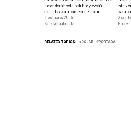
La Casa Rosada cree que la tensión se
El Gobi
extenderá hasta octubre y evalúa
interve
medidas para contener el dólar
para ca
1 octubre, 2025
2 sept
En «Actualidad»
En «Ac
RELATED TOPICS:
DÓLAR
PORTADA