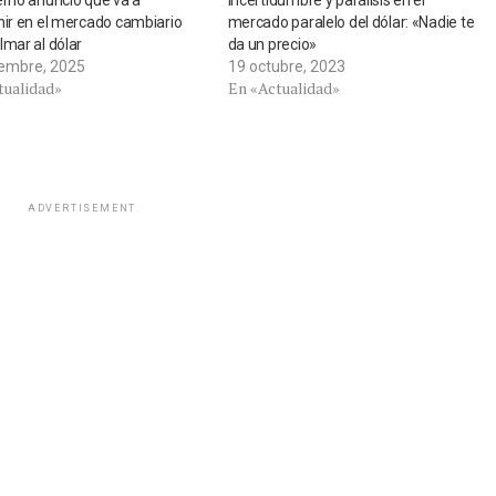
erno anunció que va a
Incertidumbre y parálisis en el
nir en el mercado cambiario
mercado paralelo del dólar: «Nadie te
lmar al dólar
da un precio»
iembre, 2025
19 octubre, 2023
tualidad»
En «Actualidad»
ADVERTISEMENT