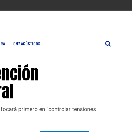
URA
CN7 ACÚSTICOS
ención
al
nfocará primero en “controlar tensiones