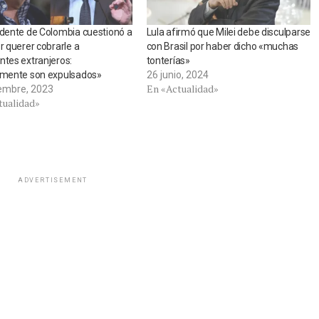
idente de Colombia cuestionó a
Lula afirmó que Milei debe disculparse
or querer cobrarle a
con Brasil por haber dicho «muchas
ntes extranjeros:
tonterías»
almente son expulsados»
26 junio, 2024
En «Actualidad»
iembre, 2023
tualidad»
ADVERTISEMENT