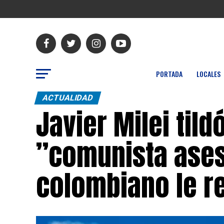
PORTADA
LOCALES
ACTUALIDAD
Javier Milei til
”comunista ases
colombiano le r