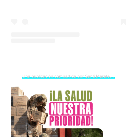
Una publicación compartida por Santi Maratea (@santimaratea)