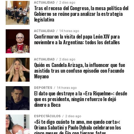
ACTUALIDAD
2 días ago
Tras el receso del Congreso, la mesa política del
Gobierno se reúne para analizar la estrategia
legislativa
ACTUALIDAD
14 horas ago
Confirmaron la visita del papa León XIV para
noviembre a la Argentina: todos los detalles
ACTUALIDAD
2 días ago
Quién es Candela Arizaga, la influencer que fue
asistida tras un confuso episodio con Facundo
Moyano
DEPORTES
14 horas ago
El dato que destruye a la «Era Riquelme»: desde
que es presidente, ningún refuerzo le dejó
dinero a Boca
ESPECTÁCULOS
2 días ago
«Si te digo cuánto te amo, me quedo corta»:
Oriana Sabatini y Paulo Dybala celebraron los
cinco meses de Gia con tiernas fotos