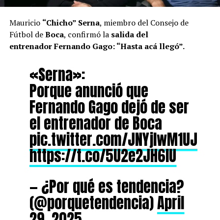
Mauricio
“Chicho” Serna
, miembro del Consejo de
Fútbol de
Boca
, confirmó la
salida del
entrenador
Fernando Gago
: “Hasta acá llegó”.
«Serna»:
Porque anunció que
Fernando Gago dejó de ser
el entrenador de Boca
pic.twitter.com/JNYjIwM1UJ
https://t.co/5U2e2JH6IU
— ¿Por qué es tendencia?
(@porquetendencia)
April
29, 2025