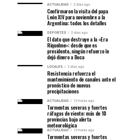
ACTUALIDAD
2 días ago
Confirmaron la visita del papa
León XIV para noviembre a la
Argentina: todos los detalles
DEPORTES
2 días ago
El dato que destruye a la «Era
Riquelme»: desde que es
presidente, ningún refuerzo le
dejó dinero a Boca
LOCALES
2 días ago
Resistencia refuerza el
mantenimiento de canales ante el
pronóstico de nuevas
precipitaciones
ACTUALIDAD
13 horas ago
Tormentas severas y fuertes
ráfagas de viento: más de 10
provincias bajo alerta
meteorológica
ACTUALIDAD
13 horas ago
Tormentas severas y fuertes