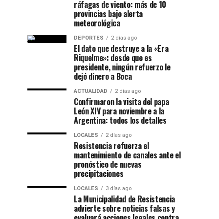
ráfagas de viento: más de 10
provincias bajo alerta
meteorológica
DEPORTES
2 días ago
El dato que destruye a la «Era
Riquelme»: desde que es
presidente, ningún refuerzo le
dejó dinero a Boca
ACTUALIDAD
2 días ago
Confirmaron la visita del papa
León XIV para noviembre a la
Argentina: todos los detalles
LOCALES
2 días ago
Resistencia refuerza el
mantenimiento de canales ante el
pronóstico de nuevas
precipitaciones
LOCALES
3 días ago
La Municipalidad de Resistencia
advierte sobre noticias falsas y
evaluará acciones legales contra