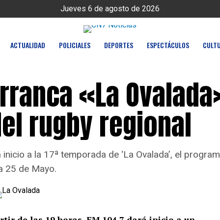
Jueves 6 de agosto de 2026
ACTUALIDAD
POLICIALES
DEPORTES
ESPECTÁCULOS
CULT
rranca «La Ovalada»
el rugby regional
 inicio a la 17ª temporada de ‘La Ovalada’, el progra
za 25 de Mayo.
rtir de las 19 horas, FM 104.7 dará inicio a un