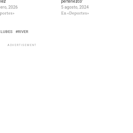
élez
pertenezco”
rero, 2026
5 agosto, 2024
portes»
En «Deportes»
CLUBES
RIVER
ADVERTISEMENT