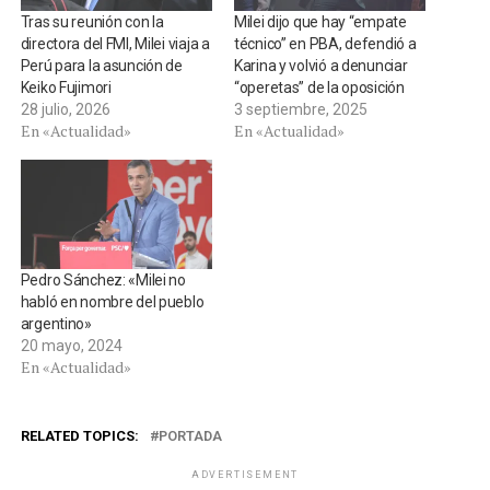
Tras su reunión con la
Milei dijo que hay “empate
directora del FMI, Milei viaja a
técnico” en PBA, defendió a
Perú para la asunción de
Karina y volvió a denunciar
Keiko Fujimori
“operetas” de la oposición
28 julio, 2026
3 septiembre, 2025
En «Actualidad»
En «Actualidad»
Pedro Sánchez: «Milei no
habló en nombre del pueblo
argentino»
20 mayo, 2024
En «Actualidad»
RELATED TOPICS:
PORTADA
ADVERTISEMENT