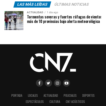
LAS MÁS LEÍDAS
ÚLTIMAS NOTICIAS
ACTUALIDAD
1 día ago
Tormentas severas y fuertes ráfagas de viento:
más de 10 provincias bajo alerta meteorológica
PORTADA
LOCALES
ACTUALIDAD
POLICIALES
DEPORTES
ESPECTÁCULOS
CULTURA
CN7 ACÚSTICOS