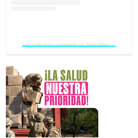
Una publicación compartida por Javier Milei (@javiermilei)