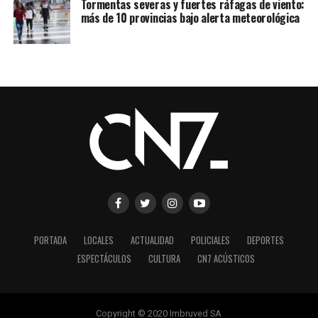
Tormentas severas y fuertes ráfagas de viento:
más de 10 provincias bajo alerta meteorológica
PORTADA
LOCALES
ACTUALIDAD
POLICIALES
DEPORTES
ESPECTÁCULOS
CULTURA
CN7 ACÚSTICOS
Copyright © 2020 Imbruved SA