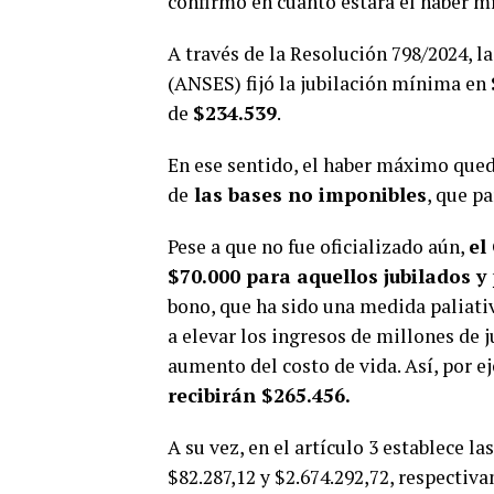
confirmó en cuánto estará el haber 
A través de la Resolución 798/2024, l
(ANSES) fijó la jubilación mínima en
de
$234.539
.
En ese sentido, el haber máximo quedó
de
las bases no imponibles
, que pa
Pese a que no fue oficializado aún,
el
$70.000 para aquellos jubilados 
bono, que ha sido una medida paliativ
a elevar los ingresos de millones de j
aumento del costo de vida. Así, por 
recibirán $265.456.
A su vez, en el artículo 3 establece 
$82.287,12 y $2.674.292,72, respecti