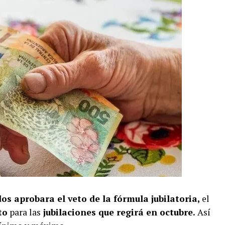
s aprobara el veto de la fórmula jubilatoria,
el
to
para las
jubilac
i
ones que regirá en octubre.
Así