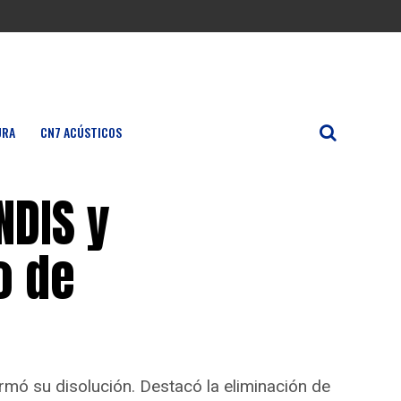
URA
CN7 ACÚSTICOS
NDIS y
o de
rmó su disolución. Destacó la eliminación de