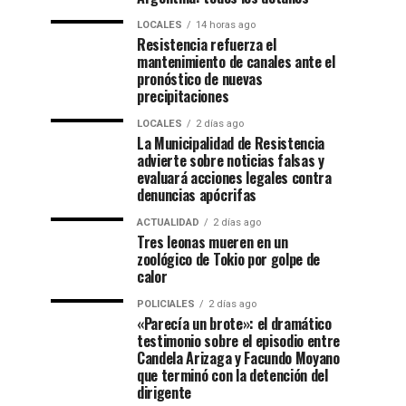
LOCALES
14 horas ago
Resistencia refuerza el
mantenimiento de canales ante el
pronóstico de nuevas
precipitaciones
LOCALES
2 días ago
La Municipalidad de Resistencia
advierte sobre noticias falsas y
evaluará acciones legales contra
denuncias apócrifas
ACTUALIDAD
2 días ago
Tres leonas mueren en un
zoológico de Tokio por golpe de
calor
POLICIALES
2 días ago
«Parecía un brote»: el dramático
testimonio sobre el episodio entre
Candela Arizaga y Facundo Moyano
que terminó con la detención del
dirigente