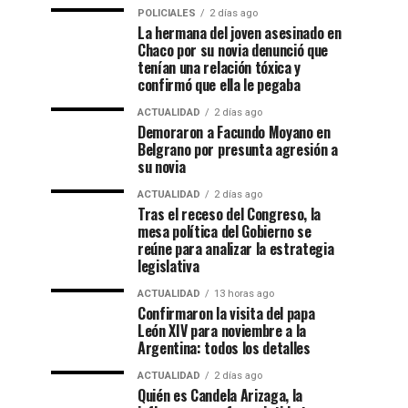
POLICIALES
2 días ago
La hermana del joven asesinado en
Chaco por su novia denunció que
tenían una relación tóxica y
confirmó que ella le pegaba
ACTUALIDAD
2 días ago
Demoraron a Facundo Moyano en
Belgrano por presunta agresión a
su novia
ACTUALIDAD
2 días ago
Tras el receso del Congreso, la
mesa política del Gobierno se
reúne para analizar la estrategia
legislativa
ACTUALIDAD
13 horas ago
Confirmaron la visita del papa
León XIV para noviembre a la
Argentina: todos los detalles
ACTUALIDAD
2 días ago
Quién es Candela Arizaga, la