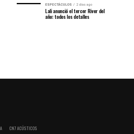
ESPECTÁCULOS
2 días ago
Lali anunció el tercer River del
año: todos los detalles
A
CN7 ACÚSTICOS