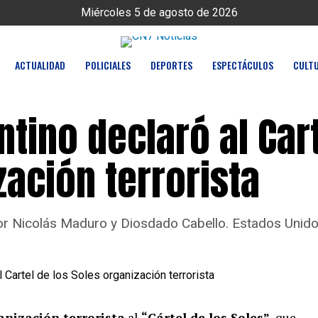
Miércoles 5 de agosto de 2026
ACTUALIDAD
POLICIALES
DEPORTES
ESPECTÁCULOS
CULT
ntino declaró al Car
zación terrorista
 por Nicolás Maduro y Diosdado Cabello. Estados Unid
anización terrorista
al
“Cártel de los Soles”,
que